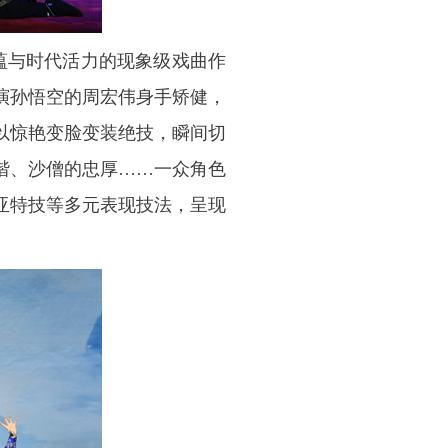
蕴与时代活力的现象级戏曲作
演孙悟空的周宏伟身手矫健，
以惊艳变脸变装绝技，瞬间切
谐、沙僧的忠厚……一众角色
亚特技等多元表现技法，呈现