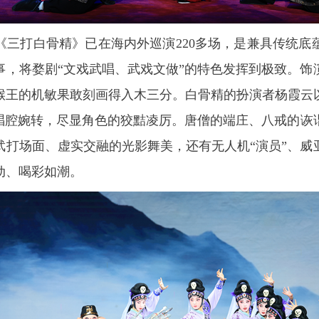
《三打白骨精》已在海内外巡演220多场，是兼具传统底
事，将婺剧“文戏武唱、武戏文做”的特色发挥到极致。饰
猴王的机敏果敢刻画得入木三分。白骨精的扮演者杨霞云
，唱腔婉转，尽显角色的狡黠凌厉。唐僧的端庄、八戒的诙
武打场面、虚实交融的光影舞美，还有无人机“演员”、威
动、喝彩如潮。