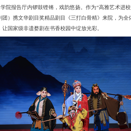
干部学院报告厅内锣鼓铿锵，戏韵悠扬。作为“高雅艺术进
剧团）携文华剧目奖精品剧目《三打白骨精》来院，为全
，让国家级非遗婺剧在书香校园中绽放光彩。