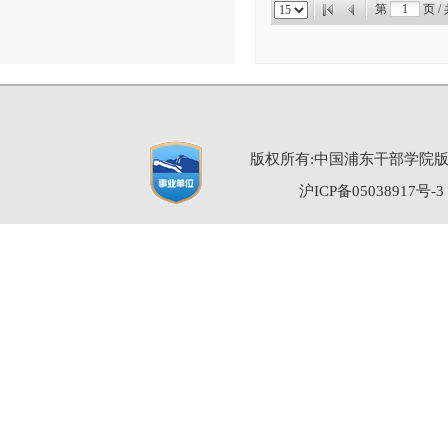
第
页 /
版权所有:中国浦东干部学院
沪ICP备05038917号-3