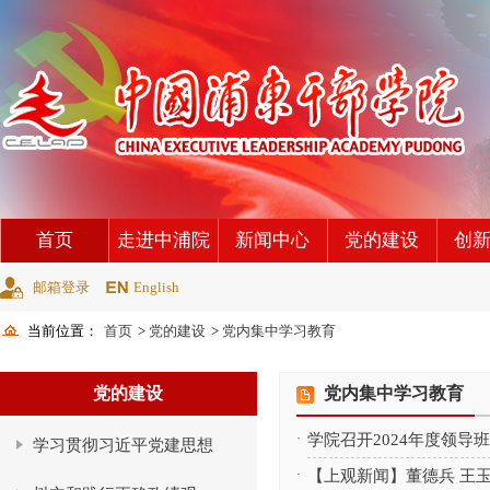
首页
走进中浦院
新闻中心
党的建设
创
邮箱登录
English
当前位置：
首页
>
党的建设
>
党内集中学习教育
党的建设
党内集中学习教育
·
学院召开2024年度领导
学习贯彻习近平党建思想
·
【上观新闻】董德兵 王