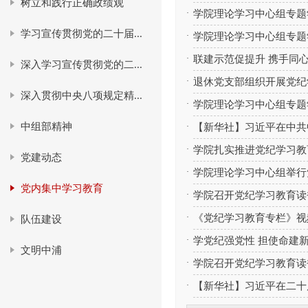
树立和践行正确政绩观
·
学院理论学习中心组专题学
学习宣传贯彻党的二十届...
·
学院理论学习中心组专题学
·
联建示范促提升 携手同
深入学习宣传贯彻党的二...
·
退休党支部组织开展党纪
深入贯彻中央八项规定精...
·
学院理论学习中心组专题
中组部精神
·
【新华社】习近平在中共中
·
学院扎实推进党纪学习教
党建动态
·
学院理论学习中心组举行
党内集中学习教育
·
学院召开党纪学习教育读
·
《党纪学习教育专栏》视
队伍建设
·
学党纪强党性 担使命建
文明中浦
·
学院召开党纪学习教育读
·
【新华社】习近平在二十届