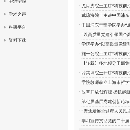
中浦学报
·
尤肖虎院士主讲“科技前沿
学术之声
·
戴琼海院士主讲中国浦东干
·
中国浦东干部学院举办“旗
科研平台
·
“以高质量党建引领国企
资料下载
·
学院举办“以高质量党建
·
施一公院士主讲“科技前沿
·
【转载】多地领导干部集
·
薛其坤院士开讲“科技前
·
学院教师获立上海市哲学社
·
改革开放创辉煌 扬帆起
·
第七届基层党建创新论坛
·
“聚焦发展全过程人民民主
·
学习宣传贯彻党的二十届四